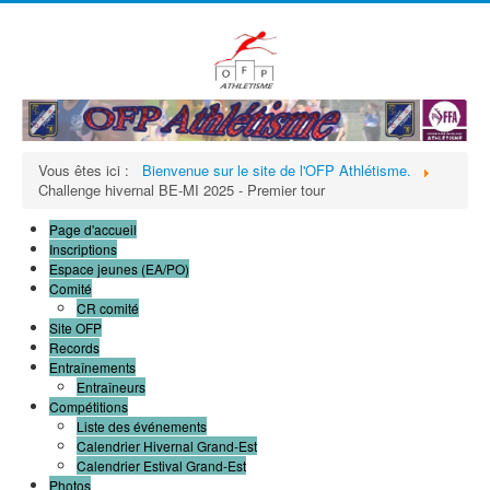
précédente
précédent
suivante
suivant
Vous êtes ici :
Bienvenue sur le site de l'OFP Athlétisme.
Challenge hivernal BE-MI 2025 - Premier tour
Page d'accueil
Inscriptions
Espace jeunes (EA/PO)
Comité
CR comité
Site OFP
Records
Entraînements
Entraîneurs
Compétitions
Liste des événements
Calendrier Hivernal Grand-Est
Calendrier Estival Grand-Est
Photos