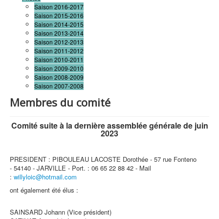
Saison 2016-2017
Saison 2015-2016
Saison 2014-2015
Saison 2013-2014
Saison 2012-2013
Saison 2011-2012
Saison 2010-2011
Saison 2009-2010
Saison 2008-2009
Saison 2007-2008
Membres du comité
Comité suite à la dernière assemblée générale de juin
2023
PRESIDENT : PIBOULEAU LACOSTE Dorothée - 57 rue Fonteno
- 54140 - JARVILLE - Port. : 06 65 22 88 42 - Mail
:
willyloic@hotmail.com
ont également été élus :
SAINSARD Johann (Vice président)