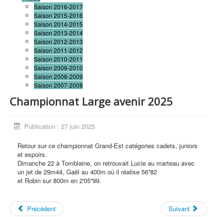
Saison 2016-2017
Saison 2015-2016
Saison 2014-2015
Saison 2013-2014
Saison 2012-2013
Saison 2011-2012
Saison 2010-2011
Saison 2009-2010
Saison 2008-2009
Saison 2007-2008
Championnat Large avenir 2025
Publication : 27 juin 2025
Retour sur ce championnat Grand-Est catégories cadets, juniors
et espoirs.
Dimanche 22 à Tomblaine, on retrouvait Lucie au marteau avec
un jet de 29m44, Gaël au 400m où il réalise 56''82
et Robin sur 800m en 2'05''99.
Précédent
Suivant