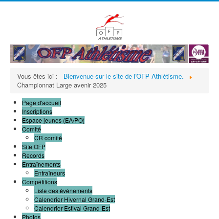
précédente
précédent
suivante
suivant
Vous êtes ici :
Bienvenue sur le site de l'OFP Athlétisme.
Championnat Large avenir 2025
Page d'accueil
Inscriptions
Espace jeunes (EA/PO)
Comité
CR comité
Site OFP
Records
Entraînements
Entraîneurs
Compétitions
Liste des événements
Calendrier Hivernal Grand-Est
Calendrier Estival Grand-Est
Photos