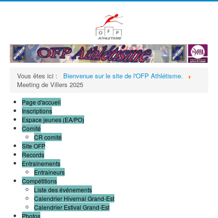
précédente
précédent
suivante
suivant
Vous êtes ici :
Bienvenue sur le site de l'OFP Athlétisme.
Meeting de Villers 2025
Page d'accueil
Inscriptions
Espace jeunes (EA/PO)
Comité
CR comité
Site OFP
Records
Entraînements
Entraîneurs
Compétitions
Liste des événements
Calendrier Hivernal Grand-Est
Calendrier Estival Grand-Est
Photos