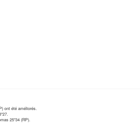
) ont été améliorés.
''27.
homas 25''34 (RP).