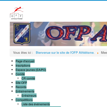
Vous êtes ici :
Bienvenue sur le site de l'OFP Athlétisme.
Meet
Page d'accueil
Inscriptions
Espace jeunes (EA/PO)
Comité
CR comité
Site OFP
Records
Entraînements
Entraîneurs
Compétitions
Liste des événements