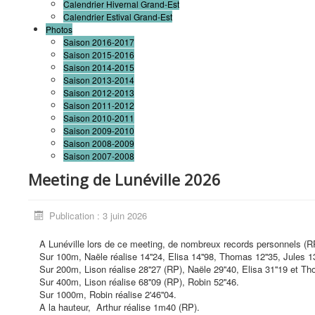
Calendrier Hivernal Grand-Est
Calendrier Estival Grand-Est
Photos
Saison 2016-2017
Saison 2015-2016
Saison 2014-2015
Saison 2013-2014
Saison 2012-2013
Saison 2011-2012
Saison 2010-2011
Saison 2009-2010
Saison 2008-2009
Saison 2007-2008
Meeting de Lunéville 2026
Publication : 3 juin 2026
A Lunéville lors de ce meeting, de nombreux records personnels (RP
Sur 100m, Naële réalise 14''24, Elisa 14''98, Thomas 12''35, Jules 13
Sur 200m, Lison réalise 28''27 (RP), Naële 29''40, Elisa 31''19 et T
Sur 400m, Lison réalise 68''09 (RP), Robin 52''46.
Sur 1000m, Robin réalise 2'46''04.
A la hauteur, Arthur réalise 1m40 (RP).