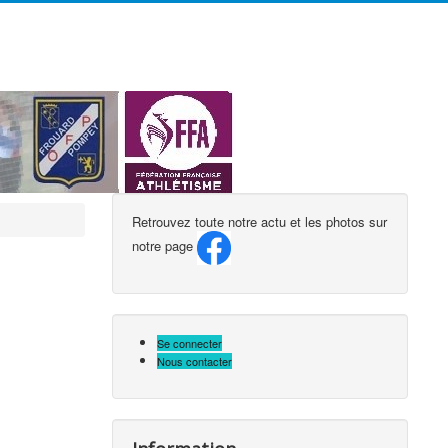
précédente
précédent
suivante
suivant
Retrouvez toute notre actu et les photos sur
notre page
Se connecter
Nous contacter