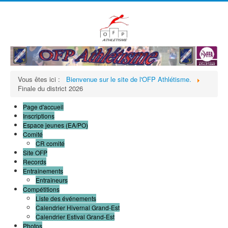
précédente
précédent
suivante
suivant
Vous êtes ici :
Bienvenue sur le site de l'OFP Athlétisme.
Finale du district 2026
Page d'accueil
Inscriptions
Espace jeunes (EA/PO)
Comité
CR comité
Site OFP
Records
Entraînements
Entraîneurs
Compétitions
Liste des événements
Calendrier Hivernal Grand-Est
Calendrier Estival Grand-Est
Photos