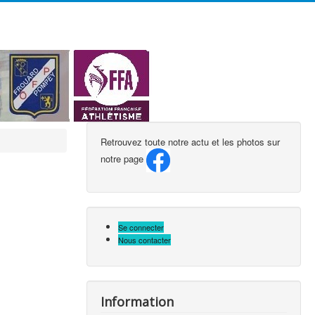
précédente
précédent
suivante
suivant
Retrouvez toute notre actu et les photos sur
notre page
Se connecter
Nous contacter
Information